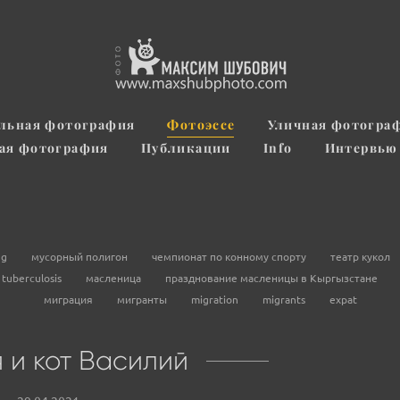
льная фотография
Фотоэссе
Уличная фотогра
ная фотография
Публикации
Info
Интервью
ng
мусорный полигон
чемпионат по конному спорту
театр кукол
tuberculosis
масленица
празднование масленицы в Кыргызстане
миграция
мигранты
migration
migrants
expat
 и кот Василий