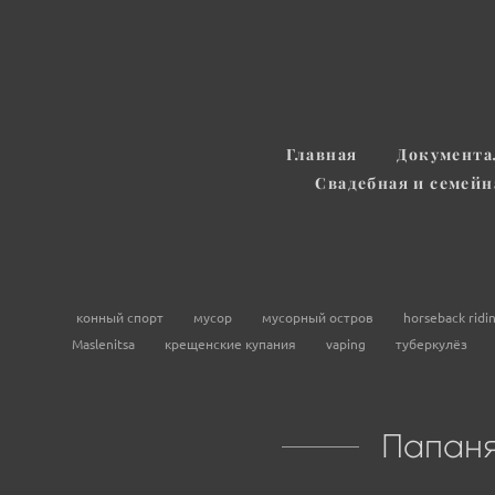
Главная
Документа
Свадебная и семей
конный спорт
мусор
мусорный остров
horseback ridi
Maslenitsa
крещенские купания
vaping
туберкулёз
Папаня