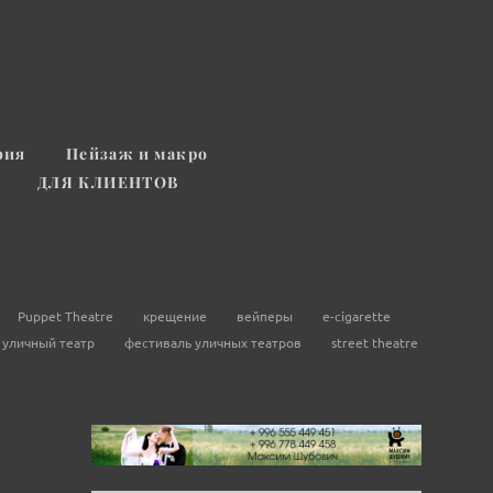
фия
Пейзаж и макро
ДЛЯ КЛИЕНТОВ
Puppet Theatre
крещение
вейперы
e-cigarette
уличный театр
фестиваль уличных театров
street theatre